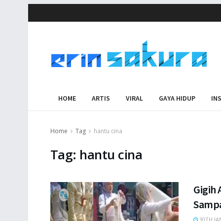
HOME
ARTIS
VIRAL
GAYA HIDUP
IN
Home
Tag
hantu cina
Tag:
hantu cina
Gigih 
Sampa
30TH JA