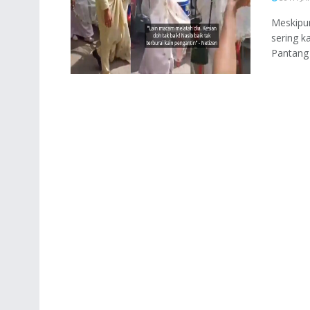
Meskipun
sering k
Pantang .