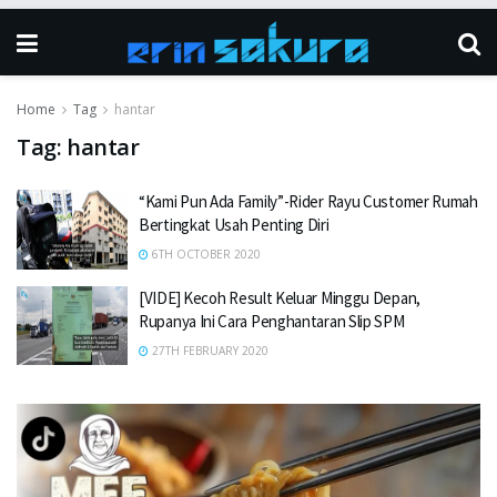
Home
Tag
hantar
Tag:
hantar
“Kami Pun Ada Family”-Rider Rayu Customer Rumah
Bertingkat Usah Penting Diri
6TH OCTOBER 2020
[VIDE] Kecoh Result Keluar Minggu Depan,
Rupanya Ini Cara Penghantaran Slip SPM
27TH FEBRUARY 2020