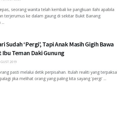
epas, seorang wanita telah kembali ke pangkuan Ilahi apabila
an terjerumus ke dalam gaung di sekitar Bukit Banang
...
ri Sudah ‘Pergi’, Tapi Anak Masih Gigih Bawa
t Ibu Teman Daki Gunung
GUST 2019
ang pasti melalui detik perpisahan. Itulah realiti yang terpaksa
palagi jika melihat orang yang paling kita sayang 'pergi' ...