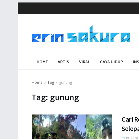
HOME
ARTIS
VIRAL
GAYA HIDUP
IN
Home
Tag
gunung
Tag:
gunung
Cari 
Selepa
19TH NO