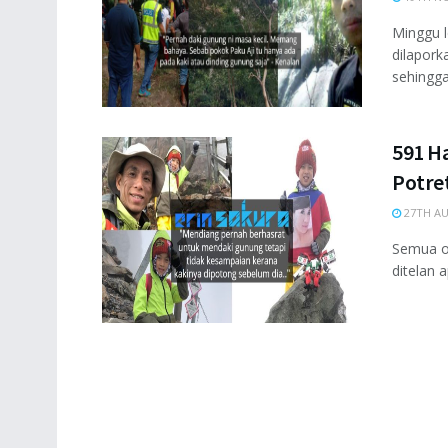
Minggu l
dilapork
sehingga 
591 Ha
Potre
27TH AU
Semua or
ditelan a