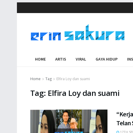
HOME
ARTIS
VIRAL
GAYA HIDUP
IN
Home
Tag
Elfira Loy dan suami
Tag:
Elfira Loy dan suami
“Kerj
Telan 
17TH SE