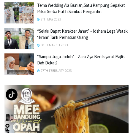
Tema Wedding Ala Bunian,Satu Kampung Sepakat
Pakai Serba Putih Sambut Pengantin
8TH MAY 2023
“Selalu Dapat Karakter Jahat” – Idzham Lega Watak
‘Ikram’ Tarik Perhatian Orang
30TH MARCH 2023
“Sampai Juga Jodoh” – Zara Zya Beri Isyarat Majlis
Dah Dekat?
27TH FEBRUARY 2023