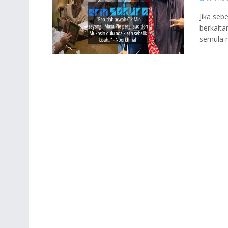
Jika seb
berkaita
semula n