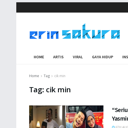
HOME
ARTIS
VIRAL
GAYA HIDUP
IN
Home
Tag
cik min
Tag:
cik min
“Seriu
Yasmin
6TH AUG