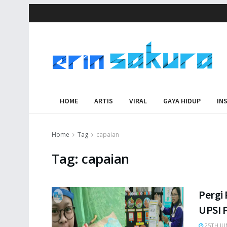
HOME
ARTIS
VIRAL
GAYA HIDUP
IN
Home
Tag
capaian
Tag:
capaian
Pergi 
UPSI 
25TH JU