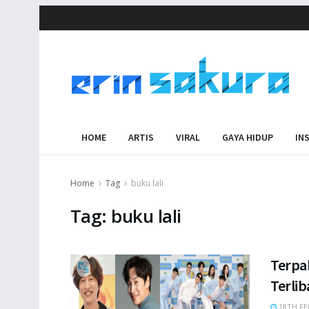
HOME
ARTIS
VIRAL
GAYA HIDUP
IN
Home
Tag
buku lali
Tag:
buku lali
Terpa
Terli
18TH FE