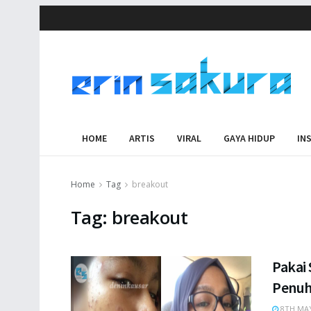
HOME
ARTIS
VIRAL
GAYA HIDUP
IN
Home
Tag
breakout
Tag:
breakout
Pakai
Penuh
8TH MAY