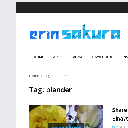
HOME
ARTIS
VIRAL
GAYA HIDUP
IN
Home
Tag
blender
Tag:
blender
Share 
Eina A
31ST AU