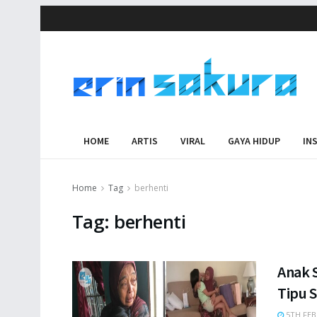
HOME
ARTIS
VIRAL
GAYA HIDUP
IN
Home
Tag
berhenti
Tag:
berhenti
Anak S
Tipu 
5TH FEB