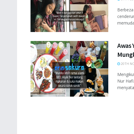
Berbeza 
cenderu
memudahk
Awas Y
Mungk
20TH NO
Mengikut
Nur Hafi
menyatak