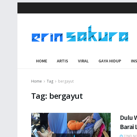
HOME
ARTIS
VIRAL
GAYA HIDUP
IN
Home
Tag
bergayut
Tag:
bergayut
Dulu W
Barai
22ND N