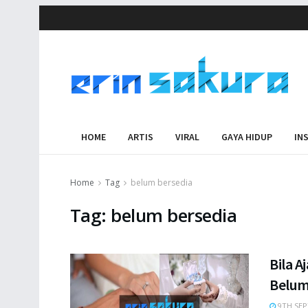
HOME
ARTIS
VIRAL
GAYA HIDUP
IN
Home
Tag
belum bersedia
Tag:
belum bersedia
Bila A
Belum
9TH SEP