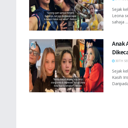
Sejak ke
Leona se
sahaja ...
Anak A
Dikec
30TH SE
Sejak ke
Kasih Ir
Daripada 