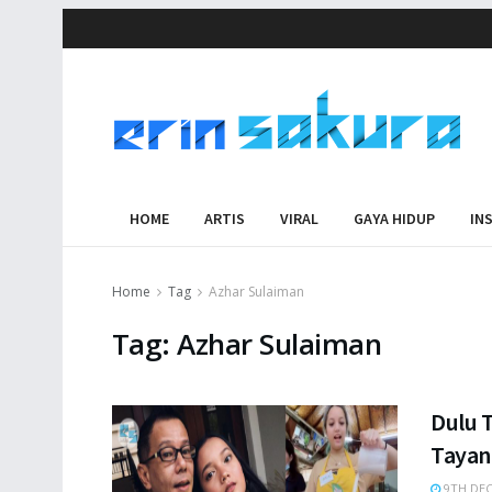
HOME
ARTIS
VIRAL
GAYA HIDUP
IN
Home
Tag
Azhar Sulaiman
Tag:
Azhar Sulaiman
Dulu T
Tayan
9TH DEC