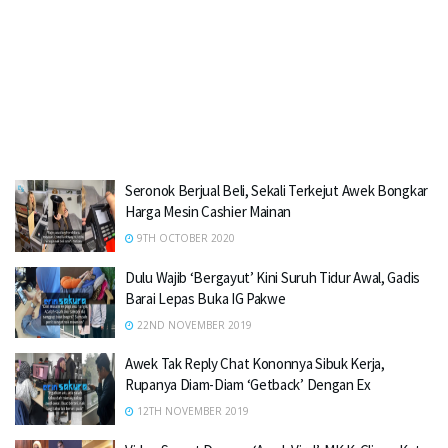
Seronok Berjual Beli, Sekali Terkejut Awek Bongkar
Harga Mesin Cashier Mainan
9TH OCTOBER 2020
Dulu Wajib ‘Bergayut’ Kini Suruh Tidur Awal, Gadis
Barai Lepas Buka IG Pakwe
22ND NOVEMBER 2019
Awek Tak Reply Chat Kononnya Sibuk Kerja,
Rupanya Diam-Diam ‘Getback’ Dengan Ex
12TH NOVEMBER 2019