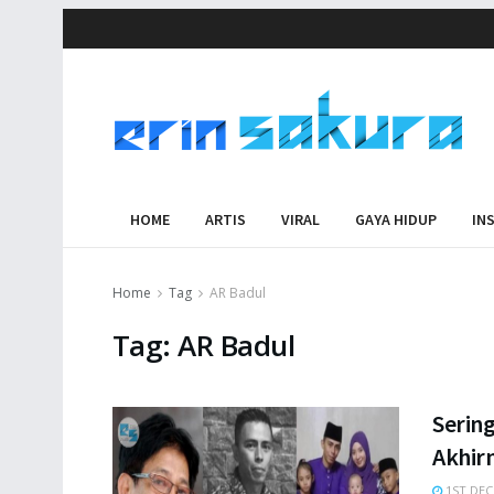
HOME
ARTIS
VIRAL
GAYA HIDUP
IN
Home
Tag
AR Badul
Tag:
AR Badul
Sering
Akhir
1ST DEC