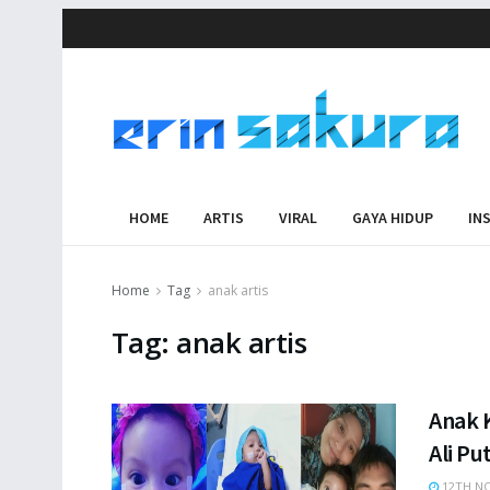
HOME
ARTIS
VIRAL
GAYA HIDUP
IN
Home
Tag
anak artis
Tag:
anak artis
Anak K
Ali P
12TH NO