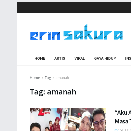
HOME
ARTIS
VIRAL
GAYA HIDUP
IN
Home
Tag
amanah
Tag:
amanah
“Aku 
Masa T
15TH OC