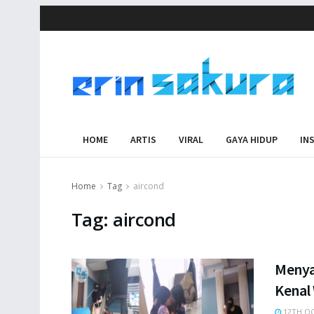
HOME
ARTIS
VIRAL
GAYA HIDUP
IN
Home
Tag
aircond
Tag:
aircond
Menya
Kenal 
12TH OC