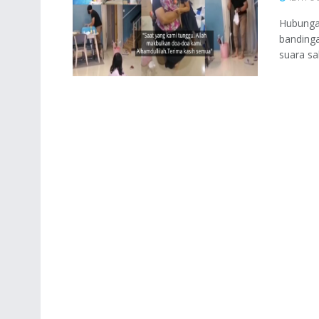
Hubunga
bandinga
suara sah