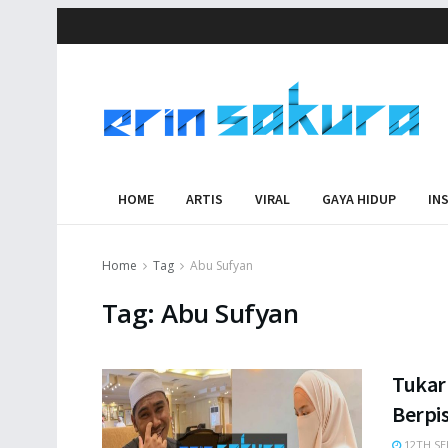
HOME
ARTIS
VIRAL
GAYA HIDUP
IN
Home
Tag
Abu Sufyan
Tag:
Abu Sufyan
Tukar 
Berpi
12TH SE