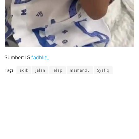
Sumber: IG
fadhliz_
Tags:
adik
jalan
lelap
memandu
Syafiq