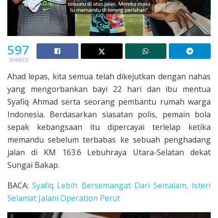
597
SHARES
Ahad lepas, kita semua telah dikejutkan dengan nahas
yang mengorbankan bayi 22 hari dan ibu mentua
Syafiq Ahmad serta seorang pembantu rumah warga
Indonesia. Berdasarkan siasatan polis, pemain bola
sepak kebangsaan itu dipercayai terlelap ketika
memandu sebelum terbabas ke sebuah penghadang
jalan di KM 163.6 Lebuhraya Utara-Selatan dekat
Sungai Bakap.
BACA:
Syafiq Lebih Bersemangat Dari Semalam, Isteri
Selamat Jalani Operation Perut