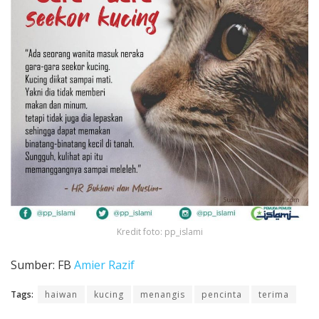
Kredit foto: pp_islami
Sumber: FB
Amier Razif
Tags:
haiwan
kucing
menangis
pencinta
terima