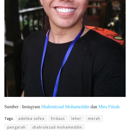
Sumber : Instagram
Shahrulezad Mohameddin
dan
Mira Filzah
Tags:
adellea sofea
firdaus
leher
merah
pengarah
shahrulezad mohameddin