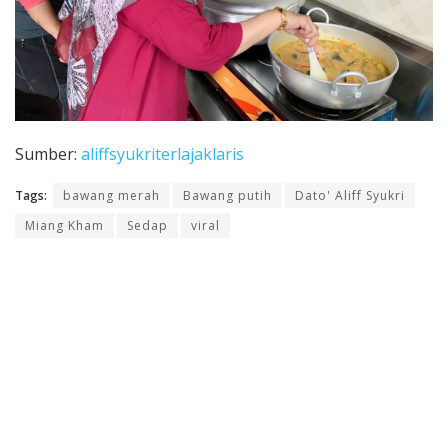
Sumber:
aliffsyukriterlajaklaris
Tags:
bawang merah
Bawang putih
Dato' Aliff Syukri
Miang Kham
Sedap
viral