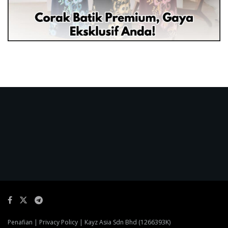
Penafian
|
Privacy Policy
| Kayz Asia Sdn Bhd (1266393K)