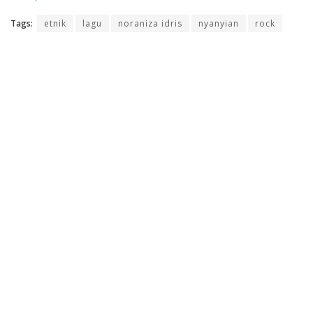
Tags:
etnik
lagu
noraniza idris
nyanyian
rock