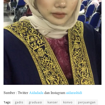
Sumber : Twitter
Aidadada
dan Instagram
aidarashidi
Tags:
gadis
graduasi
kanser
konvo
perjuangan