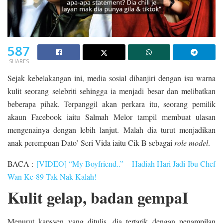
587
SHARES
Sejak kebelakangan ini, media sosial dibanjiri dengan isu warna
kulit seorang selebriti sehingga ia menjadi besar dan melibatkan
beberapa pihak. Terpanggil akan perkara itu, seorang pemilik
akaun Facebook iaitu Salmah Melor tampil membuat ulasan
mengenainya dengan lebih lanjut. Malah dia turut menjadikan
anak perempuan Dato’ Seri Vida iaitu Cik B sebagai
role model
.
BACA :
[VIDEO] “My Boyfriend..” – Hadiah Hari Jadi Ibu Chef
Wan Ke-89 Tak Nak Kalah!
Kulit gelap, badan gempaI
Menurut kapsyen yang ditulis, dia tertarik dengan penampilan