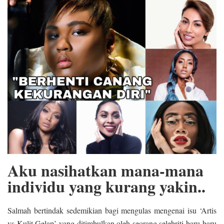
Aku nasihatkan mana-mana
individu yang kurang yakin..
Salmah bertindak sedemikian bagi mengulas mengenai isu ‘Artis
vs Kulit Gelap’ yang ditimbulkan oleh seorang selebriti baru-baru