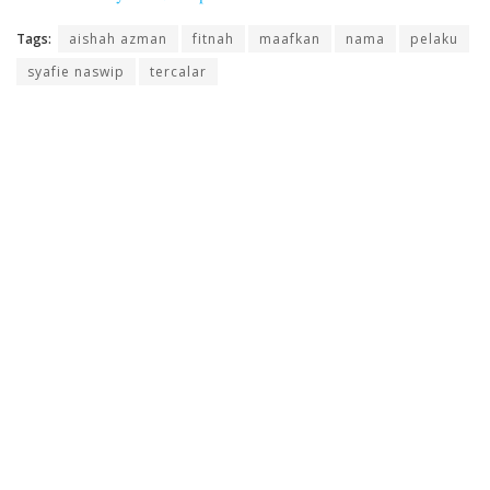
Tags:
aishah azman
fitnah
maafkan
nama
pelaku
syafie naswip
tercalar