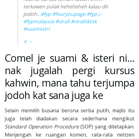
terkawen pulak heheheheh kalau dh
jodoh…
#fyp
#fouryoupage
#fypシ
#fypmalaysia
#virall
#viraltiktok
#suamiistri
♬ –
Comel je suami & isteri ni…
nak jugalah pergi kursus
kahwin, mana tahu terjumpa
jodoh kat sana juga ke
Selain memilih busana berona serba putih, majlis itu
juga telah diadakan secara sederhana mengikut
Standard Operation Procedure
(SOP) yang ditetapkan.
Menjengah ke ruangan komen, rata-rata netizen