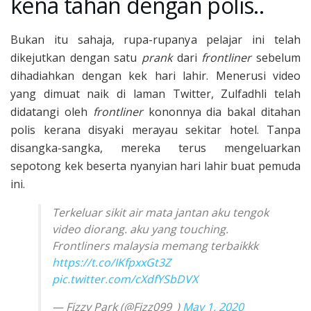
kena tahan dengan polis..
Bukan itu sahaja, rupa-rupanya pelajar ini telah
dikejutkan dengan satu
prank
dari
frontliner
sebelum
dihadiahkan dengan kek hari lahir. Menerusi video
yang dimuat naik di laman Twitter, Zulfadhli telah
didatangi oleh
frontliner
kononnya dia bakal ditahan
polis kerana disyaki merayau sekitar hotel. Tanpa
disangka-sangka, mereka terus mengeluarkan
sepotong kek beserta nyanyian hari lahir buat pemuda
ini.
Terkeluar sikit air mata jantan aku tengok
video diorang. aku yang touching.
Frontliners malaysia memang terbaikkk
https://t.co/IKfpxxGt3Z
pic.twitter.com/cXdfYSbDVX
— Fizzy Park (@Fizz099_)
May 1, 2020