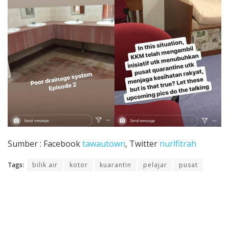
Sumber : Facebook
tawautown
, Twitter
nurlfitrah
Tags:
bilik air
kotor
kuarantin
pelajar
pusat