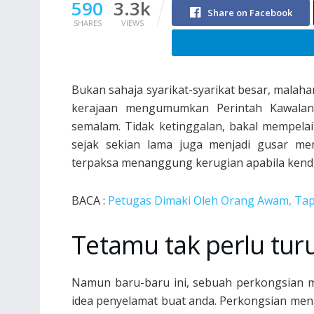
590
3.3k
Share on Facebook
SHARES
VIEWS
Bukan sahaja syarikat-syarikat besar, malaha
kerajaan mengumumkan Perintah Kawalan
semalam. Tidak ketinggalan, bakal mempela
sejak sekian lama juga menjadi gusar me
terpaksa menanggung kerugian apabila kendur
BACA :
Petugas Dimaki Oleh Orang Awam, Tap
Tetamu tak perlu tur
Namun baru-baru ini, sebuah perkongsian
idea penyelamat buat anda. Perkongsian mena