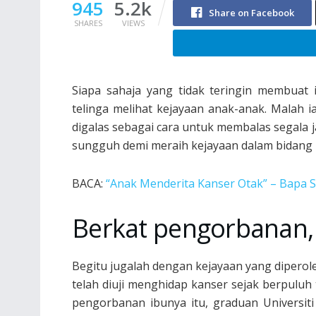
945
5.2k
Share on Facebook
SHARES
VIEWS
Siapa sahaja yang tidak teringin membua
telinga melihat kejayaan anak-anak. Malah
digalas sebagai cara untuk membalas segala
sungguh demi meraih kejayaan dalam bidang 
BACA:
“Anak Menderita Kanser Otak” – Bapa
Berkat pengorbanan, 
Begitu jugalah dengan kejayaan yang diper
telah diuji menghidap kanser sejak berpulu
pengorbanan ibunya itu, graduan Universiti