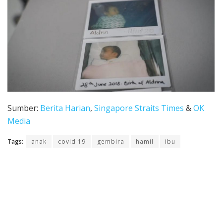
Sumber:
Berita Harian
,
Singapore Straits Times
&
OK
Media
Tags:
anak
covid 19
gembira
hamil
ibu