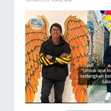
10th March 2023
in
Artis
,
Viral