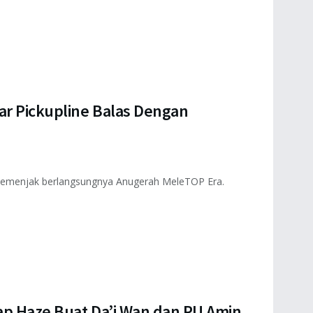
ar Pickupline Balas Dengan
li semenjak berlangsungnya Anugerah MeleTOP Era.
ap Haze Buat Da’i Wan dan PU Amin