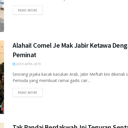
READ MORE
Alahai! Comel Je Mak Jabir Ketawa Deng
Peminat
26TH APRIL 2019
Seorang jejaka kacak kacukan Arab, Jabir Meftah kini dikena
Pemuda yang membuat ramai gadis cair...
READ MORE
Tak Pandai Berdakwah,Ini Teguran Sent