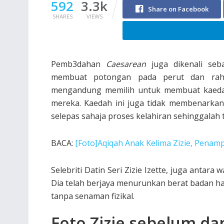
592
3.3k
Share on Facebook
SHARES
VIEWS
Pemb3dahan
Caesarean
juga dikenali se
membuat potongan pada perut dan rah
mengandung memilih untuk membuat kaedah 
mereka. Kaedah ini juga tidak membenarkan
selepas sahaja proses kelahiran sehinggala
BACA:
[Foto]Aqiqah Anak Kelima Zizie, Penamp
Selebriti Datin Seri Zizie Izette, juga antar
Dia telah berjaya menurunkan berat badan h
tanpa senaman fizikal.
Foto Zizie sebelum d