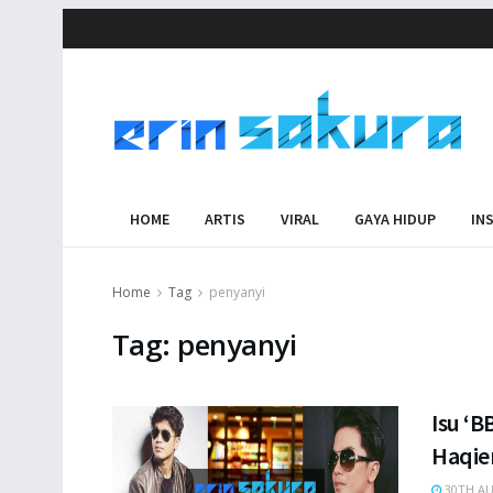
HOME
ARTIS
VIRAL
GAYA HIDUP
IN
Home
Tag
penyanyi
Tag:
penyanyi
Isu ‘B
Haqiem
30TH AU